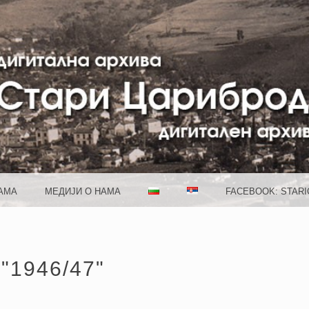
 CARIB
АМА
МЕДИJИ О НАМА
FACEBOOK: STAR
"1946/47"