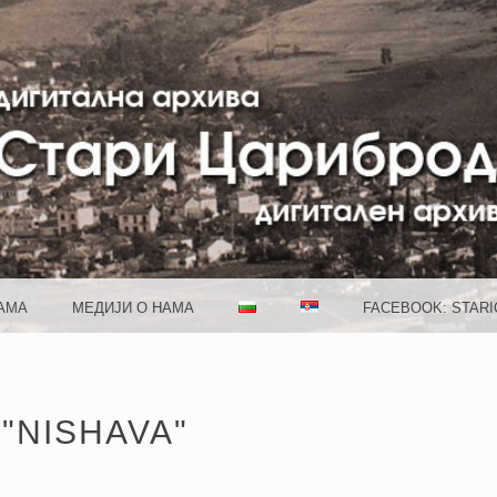
 CARIB
АМА
МЕДИJИ О НАМА
FACEBOOK: STAR
"NISHAVA"