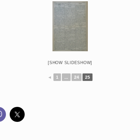
[SHOW SLIDESHOW]
◄
1
...
24
25