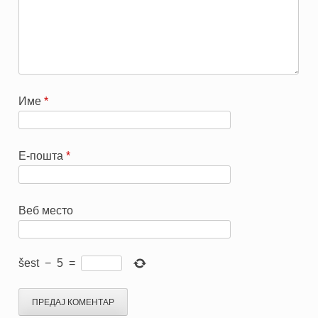
Име
*
Е-пошта
*
Веб место
šest
−
5
=