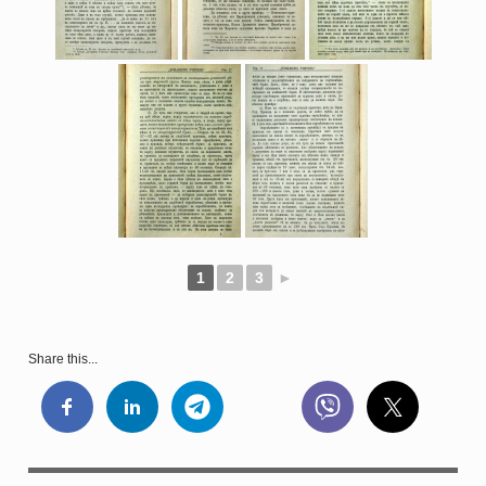
1
2
3
►
Share this...