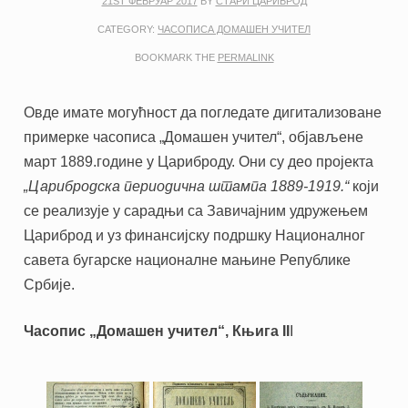
21ST ФЕБРУАР 2017
BY
СТАРИ ЦАРИБРОД
CATEGORY:
ЧАСОПИСА ДОМАШЕН УЧИТЕЛ
BOOKMARK THE
PERMALINK
Овде имате могућност да погледате дигитализоване
примерке часописа „Домашен учител“, објављене
март 1889.године у Цариброду. Они су део пројекта
„Царибродска периодична штампа 1889-1919.“
који
се реализује у сарадњи са Завичајним удружењем
Цариброд и уз финансијску подршку Националног
савета бугарске националне мањине Републике
Србије.
Часопис „Домашен учител“, Књига II
I