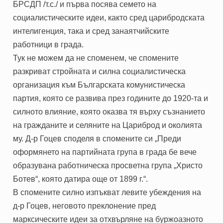
БРСДП /т.с./ и първа посява семето на
социалистическите идеи, както сред царибродската
интелигенция, така и сред занаятчийските
работници в града.
Тук не можем да не споменем, че спомените
разкриват стройната и силна социалистическа
организация към Българската комунистическа
партия, която се развива през годините до 1920-та и
силното влияние, която оказва тя върху съзнанието
на гражданите и селяните на Цариброд и околията
му. Д-р Гоцев споделя в спомените си „Преди
оформянето на партийната група в града бе вече
образувана работническа просветна група „Христо
Ботев“, която датира още от 1899 г.“.
В спомените силно изпъкват левите убеждения на
д-р Гоцев, неговото преклонение пред
марксическите идеи за отхвърляне на буржоазното