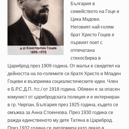
България в
семейството на Гоце и
Цика Мадови.
Неговият най-голям
брат Христо Гоцев е
първият поет с
отпечатана
стихосбирка в
Цариброд през 1909 година. От малък е свидетел на
дейността на по-големите си братя Христо и Младен
Гоцеви и възприема социалистическите идеи. Член
е Б.Р.С.Д.П. /т.с./ от 1918 година. Обявен е за опасен
комунист от царибродската полиция и е интерниран
в гр. Чирпан, България през 1925 година, където се
омъжва за Анна Стоенчова. През 1930 година се
ражда единственото му дете Татяна в Цариброд.
През 1932 година се дипломира като лекар в