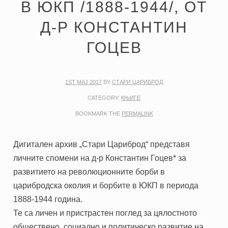
В ЮКП /1888-1944/, ОТ
Д-Р КОНСТАНТИН
ГОЦЕВ
1ST МАЈ 2017
BY
СТАРИ ЦАРИБРОД
CATEGORY:
КЊИГЕ
BOOKMARK THE
PERMALINK
Дигитален архив „Стари Цариброд“ представя
личните спомени на д-р Константин Гоцев* за
развитието на революционните борби в
царибродска околия и борбите в ЮКП в периода
1888-1944 година.
Те са личен и пристрастен поглед за цялостното
обществено, социално и политическо развитие на