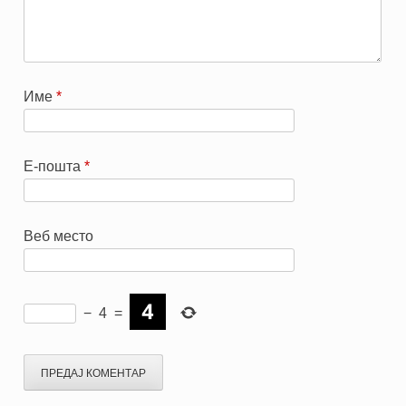
Име
*
Е-пошта
*
Веб место
−
4
=