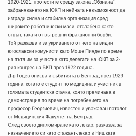
1920-1921, протестите срещу закона „Обзнана“,
забраняването на ЮКП и нейната невъзможност да
изгради силна и стабилна организация сред
широките работнически маси, отслабена както
отвън, така и от вътрешни фракционни борби.
Той разказва и за укриването от него на видни
югославски комунисти като Моше Пияде по време
на пътя им за участие като делегати на ЮКП за 2-
рия конгрес на БКП през 1922 година.
Д-р Гоцев описва и събитията в Белград през 1929
година, когато е студент по медицина и участник в
голямата студентска стачка, която преминава в
демонстрация по време на погребението на
професор Георгиевич, известен и уважаван патолог
от Медицинския Факултет на Белград.
След своето дипломиране като лекар, разказва за
назначението си като стажант-лекар в Нишката