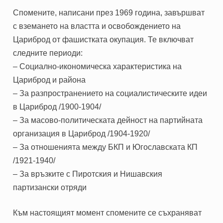
Спомените, написани през 1969 година, завършват
с вземането на властта и освобождението на
Цариброд от фашистката окупация. Те включват
следните периоди:
– Социално-икономическа характеристика на
Цариброд и района
– За разпространението на социалистическите идеи
в Цариброд /1900-1904/
– За масово-политическата дейност на партийната
организация в Цариброд /1904-1920/
– За отношенията между БКП и Югославската КП
/1921-1940/
– За връзките с Пиротския и Нишавския
партизански отряди
Към настоящият момент спомените се съхраняват