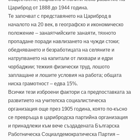
Цариброд от 1888 до 1944 година.
Те започват с представянето на Цариброд в
началото на 20 век, в географско и икономическо
положение – занаятчийските занаяти, тяхното
пропадане поради навлизането на чужди стоки;
обедняването и безработицата на селяните и
натрупването на капитали от лихвари и едри
чорбаджии; тежкия физически труд, лошото
заплащане и лошите условия на работа; общата
ниска грамотност – едва 15%.
Всички тези изброени фактори са предпоставката за
развитието на учителска социалистическа
организация още през 1905 година, която по-късно
се превръща в царибродска партийна организация
и принадлежи към вече създадената Българска
Работническа Социалдемократическа Партия –