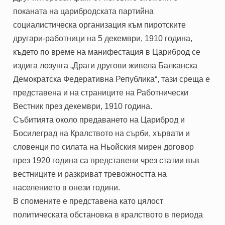
поканата на царибродската партийна
социалистическа организация към пиротските
другари-работници на 5 декември, 1910 година,
където по време на манифестация в Цариброд се
издига лозунга „Драги другови живела Балканска
Демократска Федеративна Република“, тази среща е
представена и на страниците на Работнически
Вестник през декември, 1910 година.
Събитията около предаването на Цариброд и
Босилеград на Кралството на сърби, хървати и
словенци по силата на Ньойския мирен договор
през 1920 година са представени чрез статии във
вестниците и разкриват тревожността на
населението в онези години.
В спомените е представена като цялост
политическата обстановка в кралството в периода