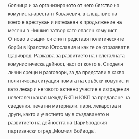
болница и за организираното от него бягство на
комуниста-арестант Ковачевич, в следствие на
което е арестуван и изтезаван в продължение на
месеци в Нишкия затвор като опасен комунист.
Отново в същия си стил представя политическите
борби в Кралство Югославия и как те се отразяват в
Цариброд. Разказва за развитието на нелегалната
комунистическа дейност, част от която е. Споделя
лични срещи и разговори, за да представи в каква
политическа ситуация помага на сръбски комунисти
като лекар и неговото активно участие в изградения
нелегален канал между БКП и ЮКП за предаване на
сведения, печатни материали, пари, лекарства и
други, както и участието му в създаването и
развитието на дейността на Царибродския
партизански отряд „Момчил Войвода“.