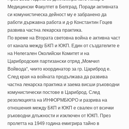
Медицински Факултет в Белград. Поради активната
си комунистическа дейност му е забранено да
работи държавна работа и д-р Константин Гоцев
развива частна лекарска практика.
По време на Втората световна война е активна част
от канала между БКП и ЮКП. Един от създателите е
на Нелегален Околийски Комитет и на
Царибродския партизански отряд „Момчил
Войвода“, чиито координатор за гр. Цариброд е.
След края на войната продължава да развива
частна лекарска практика и заема висши ръководни
комунистически постове в Цариброд. След
резолюцията на ИНФОРМБЮРО и разрива на
отношения между БКП и ЮКП е свален от всички
ръководни длъжности и изключен от ЮКП. През
пролетта на 1949 година емигрира тайно в