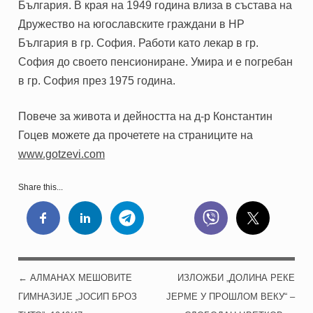
България. В края на 1949 година влиза в състава на
Дружество на югославските граждани в НР
България в гр. София. Работи като лекар в гр.
София до своето пенсиониране. Умира и е погребан
в гр. София през 1975 година.
Повече за живота и дейността на д-р Константин
Гоцев можете да прочетете на страниците на
www.gotzevi.com
Share this...
←
АЛМАНАХ МЕШОВИТЕ
ИЗЛОЖБИ „ДОЛИНА РЕКЕ
POST NAVIGATION
ГИМНАЗИЈЕ „ЈОСИП БРОЗ
ЈЕРМЕ У ПРОШЛОМ ВЕКУ“ –