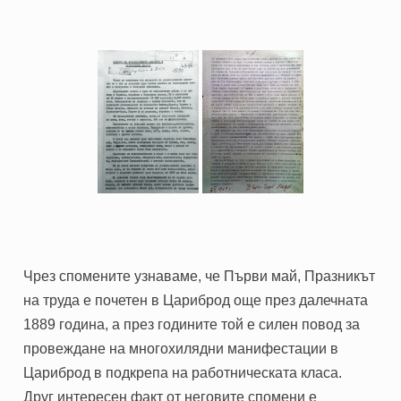
Чрез спомените узнаваме, че Първи май, Празникът
на труда е почетен в Цариброд още през далечната
1889 година, а през годините той е силен повод за
провеждане на многохилядни манифестации в
Цариброд в подкрепа на работническата класа.
Друг интересен факт от неговите спомени е