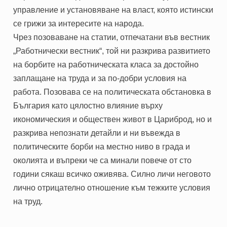
управление и установяване на власт, която истински
се грижи за интересите на народа.
Чрез позоваване на статии, отпечатани във вестник
„Работнически вестник“, той ни разкрива развитието
на борбите на работническата класа за достойно
заплащане на труда и за по-добри условия на
работа. Позовава се на политическата обстановка в
България като цялостно влияние върху
икономическия и обществен живот в Цариброд, но и
разкрива непознати детайли и ни въвежда в
политическите борби на местно ниво в града и
околията и въпреки че са минали повече от сто
години сякаш всичко оживява. Силно личи неговото
лично отрицателно отношение към тежките условия
на труд.