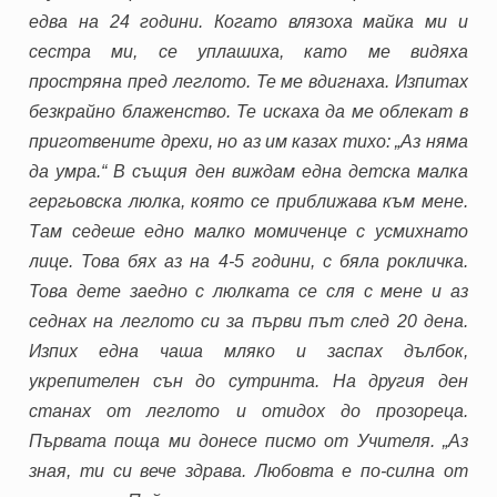
едва на 24 години. Когато влязоха майка ми и
сестра ми, се уплашиха, като ме видяха
простряна пред леглото. Те ме вдигнаха. Изпитах
безкрайно блаженство. Те искаха да ме облекат в
приготвените дрехи, но аз им казах тихо: „Аз няма
да умра.“ В същия ден виждам една детска малка
гергьовска люлка, която се приближава към мене.
Там седеше едно малко момиченце с усмихнато
лице. Това бях аз на 4-5 години, с бяла рокличка.
Това дете заедно с люлката се сля с мене и аз
седнах на леглото си за първи път след 20 дена.
Изпих една чаша мляко и заспах дълбок,
укрепителен сън до сутринта. На другия ден
станах от леглото и отидох до прозореца.
Първата поща ми донесе писмо от Учителя. „Аз
зная, ти си вече здрава. Любовта е по-силна от