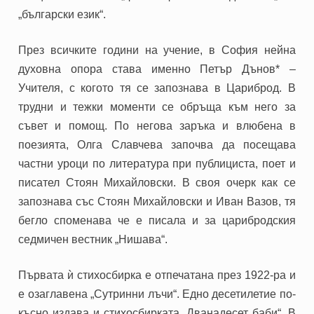
„български език“.
През всичките години на учение,
в София
нейна
духовна опора става именно
Петър Дънов* –
Учителя, с когото тя се запознава в Цариброд. В
трудни и тежки моменти се обръща към него за
съвет и помощ. По негова заръка и влюбена в
поезията, Олга Славчева започва да посещава
частни уроци по литература при публициста, поет и
писател Стоян Михайловски. В своя очерк как се
запознава със Стоян Михайловски и Иван Вазов, тя
бегло споменава че е писала и за царибродския
седмичен вестник „Нишава“.
Първата ѝ стихосбирка е отпечатана през 1922-ра и
е озаглавена „Сутринни лъчи“. Едно десетилетие по-
късно издава и
стихосбирката „Дванадесет баби“. В