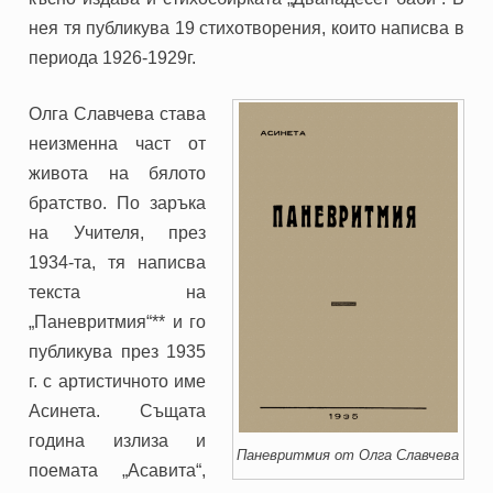
нея тя публикува 19 стихотворения, които написва в
периода 1926-1929г.
Олга Славчева става
неизменна част от
живота на бялото
братство. По заръка
на Учителя, през
1934-та, тя написва
текста на
„Паневритмия“** и го
публикува през 1935
г. с артистичното име
Асинета. Същата
година излиза и
Паневритмия от Олга Славчева
поемата „Асавита“,