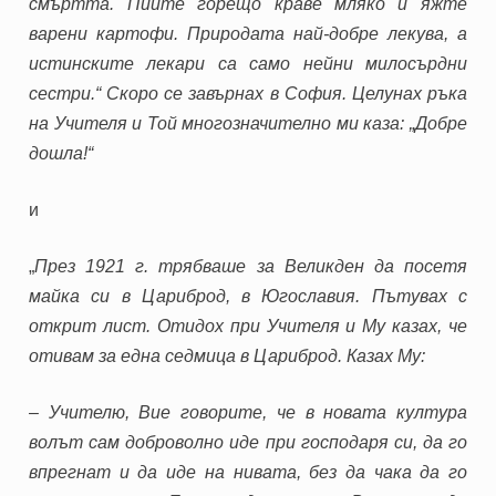
смъртта. Пийте горещо краве мляко и яжте
варени картофи. Природата най-добре лекува, а
истинските лекари са само нейни милосърдни
сестри.“ Скоро се завърнах в София. Целунах ръка
на Учителя и Той многозначително ми каза: „Добре
дошла!“
и
„
През 1921 г. трябваше за Великден да посетя
майка си в Цариброд, в Югославия. Пътувах с
открит лист. Отидох при Учителя и Му казах, че
отивам за една седмица в Цариброд. Казах Му:
– Учителю, Вие говорите, че в новата култура
волът сам доброволно иде при господаря си, да го
впрегнат и да иде на нивата, без да чака да го