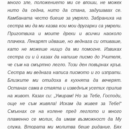
много зле, положението ми се влоши, не можех
нито да седна, нито да стана, задушавах се.
Камбаната често биеше за умряло. Забраниха на
сестра ми да ми казва кои мои другарки са умрели.
Приготвиха и моите дрехи и всички наоколо
плачеха. Лекарят идваше, но веднага си отиваше,
като не можеше нищо да ми помогне. Извиках
сестра си и ѝ казах да напише писмо до Учителя,
че съм на смъртно легло. Този ден повърнах кръв.
Сестра ми веднага написа писмото и го изпрати.
Близките ми отидоха в кухнята да вечерят.
Останах сама в стаята и изведнъж усетих прилив
на живот. Казах си: „Умирам! Но за Тебе, Господи,
още не съм живяла! Искам да живея за Тебе!“
Смъкнах се на колене пред леглото и много
пламенно се молих, да имам възможност да Му
служа. Втората ми молитва беше ридание. Бях