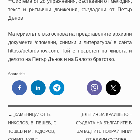
**Система от
28
упражнения, съставени от мелодия,
текст и ритмични движения,
създадени от Петър
Дънов
Материалът е въз основа на представените архивни
документи /спомени, снимки и литература/ в сайта
https://petardanov.com
.
Той е посветен на живота и
делото на Петър Дънов и на Бялото братство.
Share this...
←
„КАМЕНИЦА“ ОТ Б.
„ЕЛЕГИЯ ЗА КРАИЩЕТО –
POST NAVIGATION
НИКОЛОВ, В. ПЕШЕВ, Г.
СЪДБАТА НА БЪЛГАРИТЕ В
ТОШЕВ И М. ТОДОРОВ,
ЗАПАДНИТЕ ПОКРАЙНИНИ“
СОФИЯ, 1998 Г.
ОТ ЕДВИН СУГАРЕВ
→