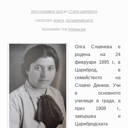
28TH НОЕМВРИ 2023
BY
СТАРИ ЦАРИБРОД
CATEGORY:
КНИГИ
,
НЕ/ЗАБРАВЕНИТЕ
BOOKMARK THE
PERMALINK
Олга Славчева е
родена на 24
февруари 1895 г., в
Цариброд, в
семейството на
Славчо Динков. Учи
в основното
училище в града, а
през 1908 г.,
завършва и
Царибродската