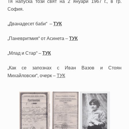
Тя напуска този свят на 2 януари 1967 г., в
гр.
София.
„
Дванадесет баби“ –
ТУК
„Паневритмия“ от Асинета –
ТУК
„
Млад и Стар“ –
ТУК
„Как се запознах с Иван Вазов и Стоян
Михайловски“, очерк –
ТУК