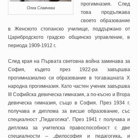
прогимназия. След
Олга Славчева
това продължава
своето образование
в Женското стопанско училище, поддържано от
Царибродското градско общинско управление, в
периода 1909-1912 г.
След края на Първата световна война заминава за
София, където през 1922-ра завършва
прогимназиално си образование в тогавашната Х
народна прогимназия. Като частен ученик завършва
III
Софийска девическа гимназия, а по-късно и Втора
девическа гимназия, също в София. През 1934 г.
получава и диплома за висше образование, със
специалност „Педагогика“. През 1941 г получава и
диплома за учителска правоспособност с две
специалности – „философия и педагогика„ и