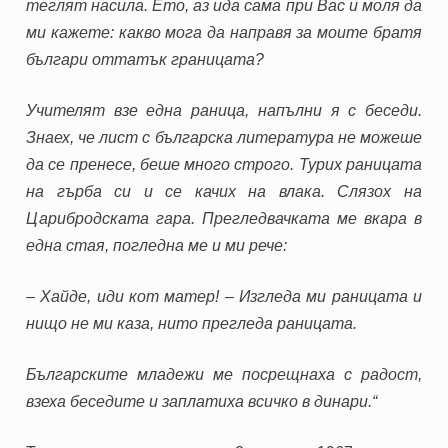
теглят насила. Ето, аз ида сама при Вас и моля да
ми кажете: какво мога да направя за моите братя
българи оттатък границата?
Учителят взе една раница, напълни я с беседи.
Знаех, че лист с българска литература не можеше
да се пренесе, беше много строго. Турих раницата
на гърба си и се качих на влака. Слязох на
Царибродската гара. Прегледвачката ме вкара в
една стая, погледна ме и ми рече:
– Хайде, иди кот матер! – Изгледа ми раницата и
нищо не ми каза, нито прегледа раницата.
Българските младежи ме посрещнаха с радост,
взеха беседите и заплатиха всичко в динари.“