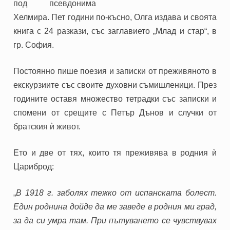
под псевдонима
Хелмира. Пет години по-късно, Олга издава и своята
книга с 24 разкази, със заглавието „Млад и стар“, в
гр. София.
Постоянно пише поезия и записки от преживяното в
екскурзиите със своите духовни съмишленици. През
годините оставя множество тетрадки със записки и
спомени от срещите с Петър Дънов и случки от
братския ѝ живот.
Ето и две от тях, които тя преживява в родния ѝ
Цариброд:
„
В 1918 г. заболях тежко от испанската болест.
Един роднина дойде да ме заведе в родния ми град,
за да си умра там. При пътуването се чувствувах