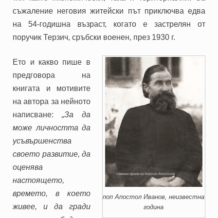
съжаление неговия житейски път приключва едва
на 54-годишна възраст, когато е застрелян от
поручик Терзич, сръбски военен, през 1930 г.
Ето и какво пише в
предговора на
книгата и мотивите
на автора за нейното
написване:
„За да
може личността да
усъвършенства
своето развитие, да
оценява
настоящето,
времето, в което
поп Апостол Иванов, неизвестна
живее, и да гради
година