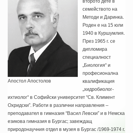
второто дете в
семейството на
Методи и Даринка.
Роден е на 15 юли
1940 в Куршумлия.
През 1965 г. се
дипломира
специалност
„Биология“ и
професионална
Апостол Апостолов
квалификация
„хидробиолог-
ихтиолог“ в Софийски университет “Св. Климент
Охридски”. Работи в различни направления –
преподавател в гимназия “Васил Левски” и в Немска
езикова гимназия в Бургас; завеждащ
природонаучния отдел в музея в Бургас /1969-1974 г.