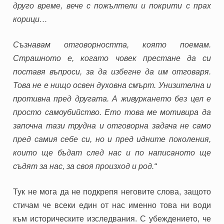
друго време, вече с пожълтели и покрити с прах
корици…
Съзнавам отговорността, която поемам.
Страшното е, когато човек престане да си
поставя въпроси, за да избегне да им отговаря.
Това не е нищо освен духовна смърт. Унизителна и
противна пред другата. А живуркането без цел е
просто самоубийство. Ето това ме мотивира да
започна тази трудна и отговорна задача не само
пред самия себе си, но и пред идните поколения,
които ще бъдат след нас и по написаното ще
съдят за нас, за своя произход и род.“
Тук не мога да не подкрепя неговите слова, защото
стичам че всеки един от нас именно това ни води
към историческите изследвания. С убеждението, че