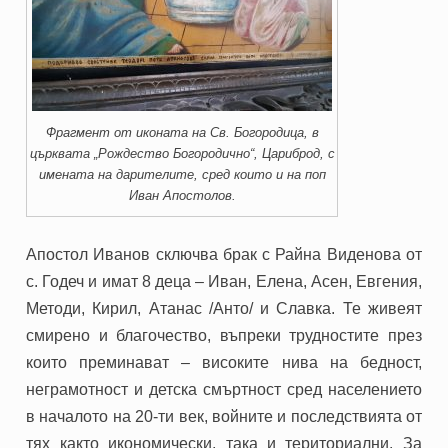
Фрагмент от иконата на Св. Богородица, в
църквата „Рождество Богородично“, Цариброд, с
имената на дарителите, сред които и на поп
Иван Апостолов.
Апостол Иванов сключва брак с Райна Виденова от
с. Годеч и имат 8 деца – Иван, Елена, Асен, Евгения,
Методи, Кирил, Атанас /Анто/ и Славка. Те живеят
смирено и благочество, въпреки трудностите през
които преминават – високите нива на бедност,
неграмотност и детска смъртност сред населението
в началото на 20-ти век, войните и последствията от
тях както икономически, така и териториални. За