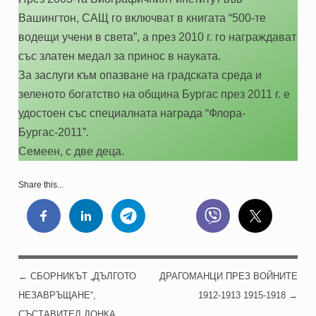
Вашингтон, САЩ го включват в книгата “500-те
водещи учени в света”, а през 2010 г. го награждават
със златен медал за принос в науката.
За заслуги към опазване на градската среда и
зеленото богатство на община Бургас през 2011 г. е
удостоен със специалната награда “Флора-
Бургас-2011”.
Семеен, с две деца.
Share this...
←
СБОРНИКЪТ „ДЪЛГОТО
ДРАГОМАНЦИ ПРЕЗ ВОЙНИТЕ
POST NAVIGATION
НЕЗАВРЪЩАНЕ“,
1912-1913 1915-1918
→
СЪСТАВИТЕЛ ДОНКА