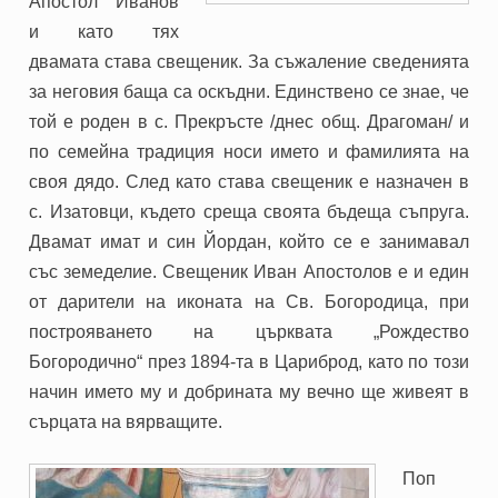
Апостол Иванов
и като тях
двамата става свещеник. За съжаление сведенията
за неговия баща са оскъдни. Единствено се знае, че
той е роден в с. Прекръсте /днес общ. Драгоман/ и
по семейна традиция носи името и фамилията на
своя дядо. След като става свещеник е назначен в
с. Изатовци, където среща своята бъдеща съпруга.
Двамат имат и син Йордан, който се е занимавал
със земеделие. Свещеник Иван Апостолов е и един
от дарители на иконата на Св. Богородица, при
построяването на църквата „Рождество
Богородично“ през 1894-та в Цариброд, като по този
начин името му и добрината му вечно ще живеят в
сърцата на вярващите.
Поп