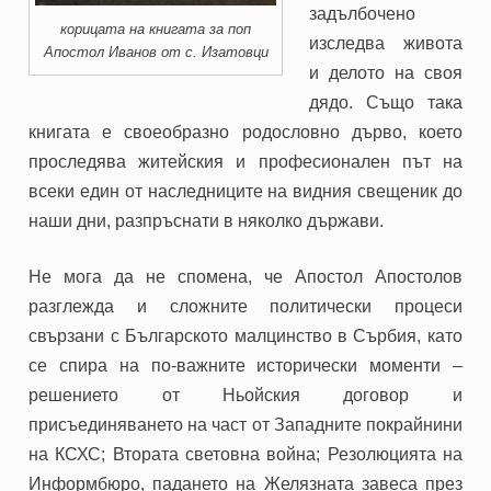
задълбочено
корицата на книгата за поп
изследва живота
Апостол Иванов от с. Изатовци
и делото на своя
дядо. Също така
книгата е своеобразно родословно дърво, което
проследява житейския и професионален път на
всеки един от наследниците на видния свещеник до
наши дни, разпръснати в няколко държави.
Не мога да не спомена, че Апостол Апостолов
разглежда и сложните политически процеси
свързани с Българското малцинство в Сърбия, като
се спира на по-важните исторически моменти –
решението от Ньойския договор и
присъединяването на част от Западните покрайнини
на КСХС; Втората световна война; Резолюцията на
Информбюро, падането на Желязната завеса през