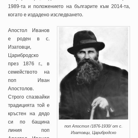
1989-та и положението на българите към 2014-та,
когато е издадено изследването.
Апостол Иванов
е роден в с.
Изатовци,
Царибродско
през 1876 г., в
семейството на
поп Иван
Апостолов.
Строго спазвайки
традицията той е
кръстен на дядо
си по бащина
поп Апостол /1876-1930/ от с.
линия поп
Изатовци, Царибродско