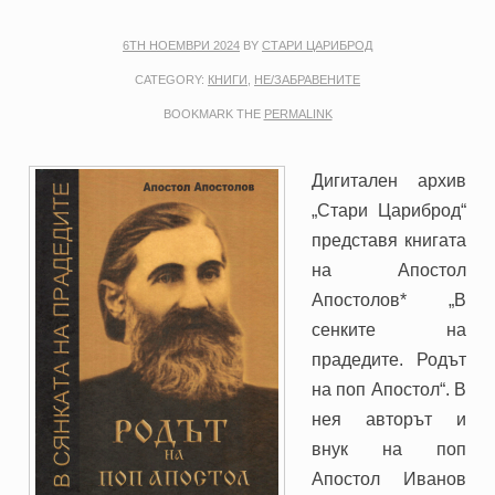
6TH НОЕМВРИ 2024
BY
СТАРИ ЦАРИБРОД
CATEGORY:
КНИГИ
,
НЕ/ЗАБРАВЕНИТЕ
BOOKMARK THE
PERMALINK
Дигитален архив
„Стари Цариброд“
представя книгата
на Апостол
Апостолов* „В
сенките на
прадедите. Родът
на поп Апостол“. В
нея авторът и
внук на поп
Апостол Иванов