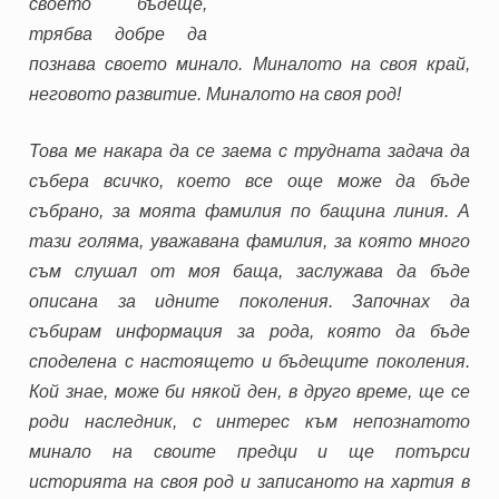
своето бъдеще,
трябва добре да
познава своето минало. Миналото на своя край,
неговото развитие. Миналото на своя род!
Това ме накара да се заема с трудната задача да
събера всичко, което все още може да бъде
събрано, за моята фамилия по бащина линия. А
тази голяма, уважавана фамилия, за която много
съм слушал от моя баща, заслужава да бъде
описана за идните поколения. Започнах да
събирам информация за рода, която да бъде
споделена с настоящето и бъдещите поколения.
Кой знае, може би някой ден, в друго време, ще се
роди наследник, с интерес към непознатото
минало на своите предци и ще потърси
историята на своя род и записаното на хартия в